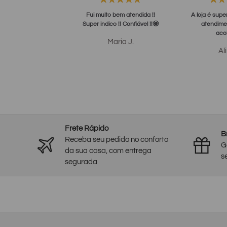
Fui muito bem atendida !!
A loja é supe
Super indico !! Confiável !!🤩
atendime
aco
Maria J.
Al
Frete Rápido
B
Receba seu pedido no conforto
G
da sua casa, com entrega
s
segurada