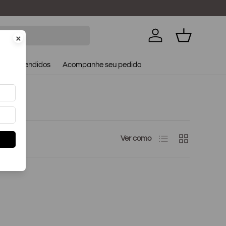
×
Cesta
a
Mais Vendidos
Acompanhe seu pedido
Lista
Gride
Ver como