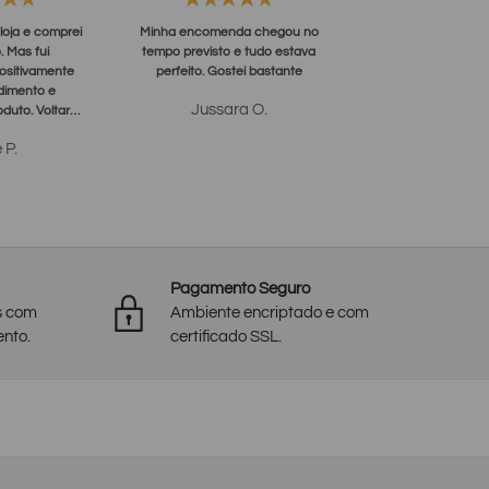
loja e comprei
Minha encomenda chegou no
Fiquei muito satis
. Mas fui
tempo previsto e tudo estava
resolução do prob
ositivamente
perfeito. Gostei bastante
frete. Fui atendid
dimento e
resolvido
Jussara O.
duto. Voltarei
dagmar 
de vocês.
 P.
Pagamento Seguro
s com
Ambiente encriptado e com
ento.
certificado SSL.