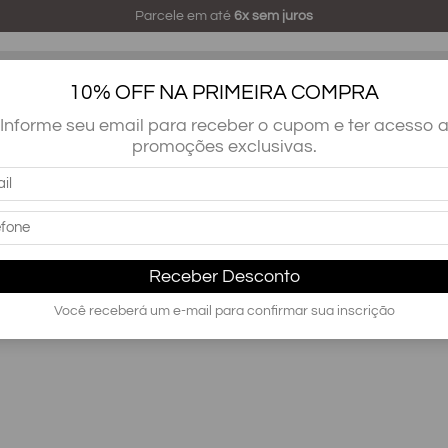
Parcele em até
6x sem juros
10% OFF NA PRIMEIRA COMPRA
Informe seu email para receber o cupom e ter acesso 
ro
Closet
Decoração
Lavanderia
Escritório
promoções exclusivas.
Receber Desconto
Você receberá um e-mail para confirmar sua inscrição