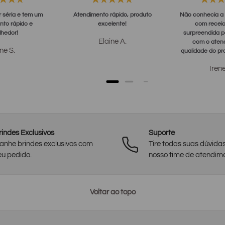
r séria e tem um
Atendimento rápido, produto
Não conhecia a 
nto rápido e
excelente!
com receio
lhedor!
surpreendida p
Elaine A.
com o aten
ine S.
qualidade do pro
a comprar 
Irene
rindes Exclusivos
Suporte
anhe brindes exclusivos com
Tire todas suas dúvida
eu pedido.
nosso time de atendim
Voltar ao topo