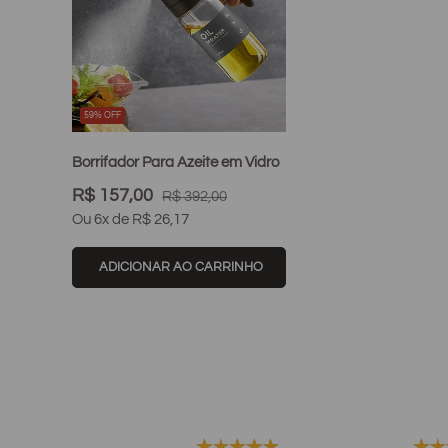
59% OFF
false
false
Borrifador Para Azeite em Vidro
R$ 157,00
R$ 392,00
Ou 6x de R$ 26,17
ADICIONAR AO CARRINHO