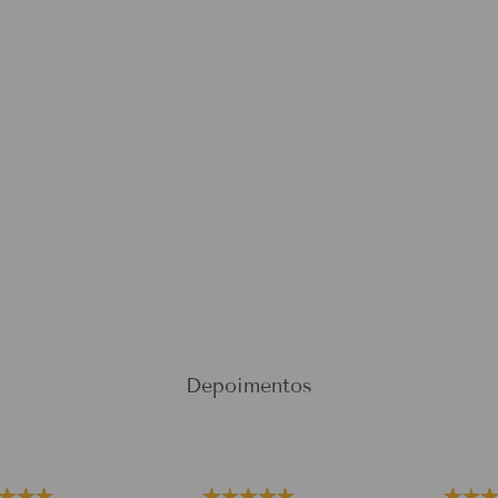
false
false
Depoimentos