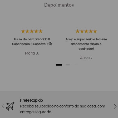
Depoimentos
Fui muito bem atendida !!
A loja é super séria e tem um
Super indico !! Confiável !!🤩
atendimento rápido e
acolhedor!
Maria J.
Aline S.
Frete Rápido
Anterior
Pró
Receba seu pedido no conforto da sua casa, com
entrega segurada