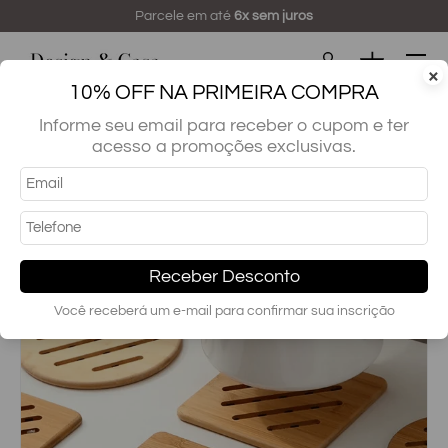
Parcele em até
6x sem juros
Pular
Menu
Cesta
×
10% OFF NA PRIMEIRA COMPRA
Buscar...
Pesquisar
Informe seu email para receber o cupom e ter
acesso a promoções exclusivas.
Descanso de Panela
Descanso de Panela em Madeira Design & Casa
Receber Desconto
Você receberá um e-mail para confirmar sua inscrição