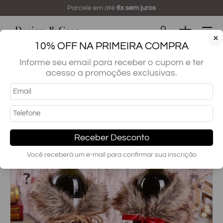
Parcele em até
6x sem juros
Pular
Menu
Cesta
×
10% OFF NA PRIMEIRA COMPRA
Buscar...
Pesquisar
Informe seu email para receber o cupom e ter
acesso a promoções exclusivas.
Porta Vinho Decoração Natalina
Receber Desconto
Você receberá um e-mail para confirmar sua inscrição