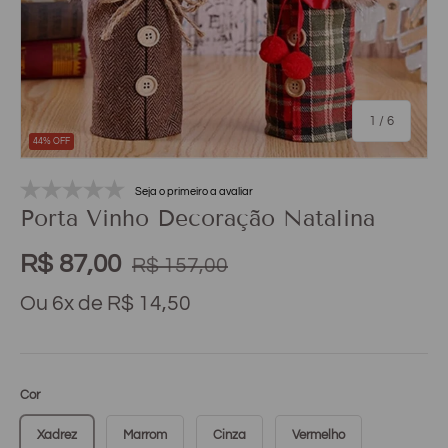
1
/
6
44% OFF
Seja o primeiro a avaliar
Porta Vinho Decoração Natalina
R$ 87,00
R$ 157,00
Ou 6x de R$ 14,50
Cor
Xadrez
Marrom
Cinza
Vermelho