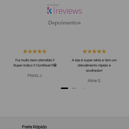
Depoimentos
Fui muito bem atendida !!
A loja é super séria e tem um
Super indico !! Confiável !!🤩
atendimento rápido e
acolhedor!
Maria J.
Aline S.
Frete Rápido